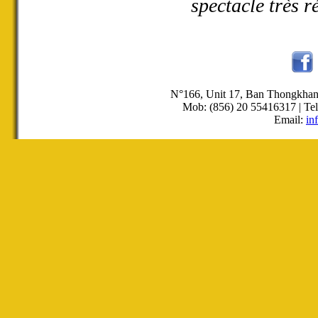
spectacle très r
N°166, Unit 17, Ban Thongkha
Mob: (856) 20 55416317 | Tel
Email:
in